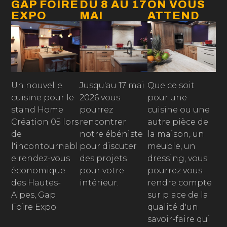
GAP FOIRE
DU 8 AU 17
ON VOUS
EXPO
MAI
ATTEND
Un nouvelle
Jusqu'au 17 mai
Que ce soit
cuisine pour le
2026 vous
pour une
stand Home
pourrez
cuisine ou une
Création 05 lors
rencontrer
autre pièce de
de
notre ébéniste
la maison, un
l'incontournabl
pour discuter
meuble, un
e rendez-vous
des projets
dressing, vous
économique
pour votre
pourrez vous
des Hautes-
intérieur.
rendre compte
Alpes, Gap
sur place de la
Foire Expo
qualité d'un
savoir-faire qui