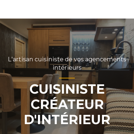
Aller
MAI
au
ME
contenu
L'artisan cuisiniste de vos agencements
intérieurs
CUISINISTE
CRÉATEUR
D'INTÉRIEUR